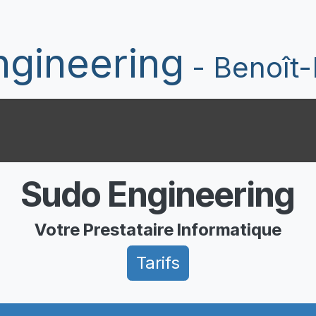
eprise en France
Accompagnement Cyber
La No Name Acad
gineering
- Benoît-
Sudo Engineering
Votre Prestataire Informatique
Tarifs