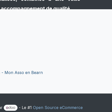
un accompagnement de qualité.
 -
Mon Asso en Bearn
ar
- Le #1
Open Source eCommerce