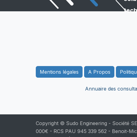
tech
Mentions légales
A Propos
Politiq
Annuaire des consulta
Copyright © Sudo Engineering - Société S
000€ - RCS PAU 945 339 562 - Benoit-Mic