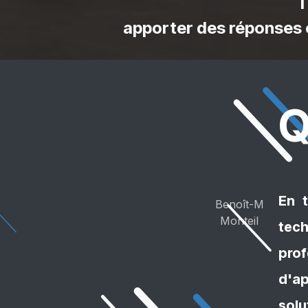
apporter des réponses 
Q
En t
Benoît-M
Monteil
tech
prof
d'a
solu