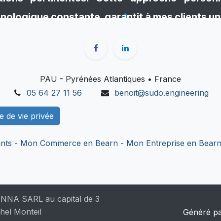
nologique constante, garantit à mes clients 
PAU - Pyrénées Atlantiques • France
05 64 27 11 56
benoit@sudo.engineering
ue de vie privée
nts -
Mon Commerce en Bearn -
Mon Entreprise en Bearn
ENNA SARL au capital de 3
hel Monteil
Généré p